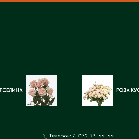
Каскелен
Кентау
Д
Кокшетау
Державинск
Кордай
Костанай
Костанайская область
Е
Кулан
Курчатов
Ерментау
Кызылорда
Есик
Кызылординская область
ОРСЕЛИНА
РОЗА КУ
Телефон:
7-7172-73-44-44