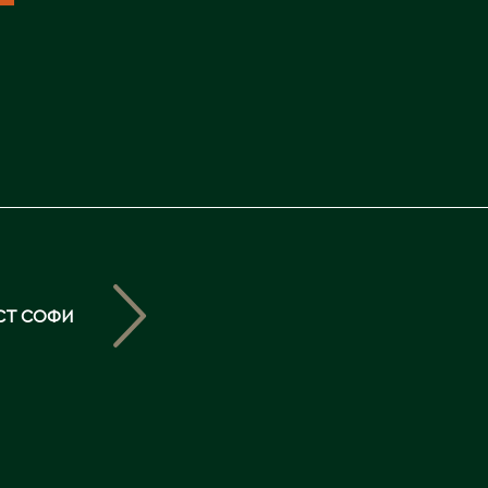
Северо-Казахстанская
область
Э
Семипалатинск
Серебрянск
Экибастуз
Степногорск
Эмба
Т
Ю
Талгар
Южно-Казахстанская
Талдыкорган
область
Тараз
СТ СОФИ
Текели
Темиртау
Туркестан