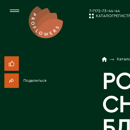
7-7172-73-44-44
КАТАЛОГ
РЕГИСТ
КАТАЛОГ
СРЕЗАННЫЕ ЦВЕ
Катал
НОВОСТИ И
КОМНАТНЫЕ РАС
РО
Поделиться
ПОСАДОЧНЫЙ МА
О КОМПАН
С
ТОВАРЫ ДЕКОРА
РАБОТА С 
Б
ПОСАДОЧНЫЙ МАТ