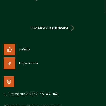
Д
Державинск
РОЗА КУСТ КАМЕЛИАНА
Е
Ерментау
Есик
лайков
Ж
Поделиться
Жамбыльская область
Жанаозен
Жанатас
Жаркент
Телефон:
7-7172-73-44-44
Жезказган
Жетысай