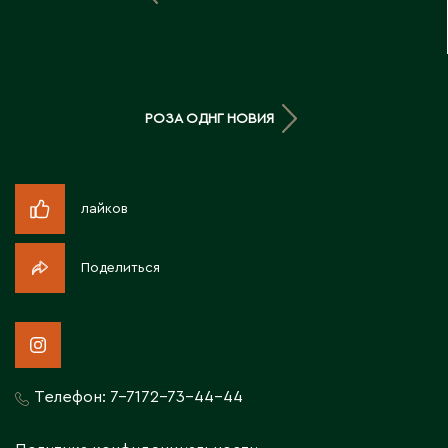
Д
Державинск
РОЗА ОДНГ НОВИЯ
Е
Ерментау
Есик
лайков
Ж
Поделиться
Жамбыльская область
Жанаозен
Жанатас
Жаркент
Телефон:
7-7172-73-44-44
Жезказган
Жетысай