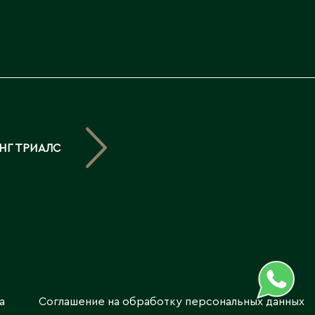
Северо-Казахстанская
область
Э
Семипалатинск
Серебрянск
Экибастуз
Степногорск
Эмба
Т
Ю
НГ ТРИАЛС
Талгар
Южно-Казахстанская
Талдыкорган
область
Тараз
Текели
Темиртау
Туркестан
а
Соглашение на обработку персональных данных