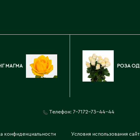
Каскелен
Кентау
Д
Кокшетау
Державинск
Кордай
Костанай
Костанайская область
Е
Кулан
Курчатов
Ерментау
НГ МАГМА
РОЗА ОД
Кызылорда
Есик
Кызылординская область
Телефон:
7-7172-73-44-44
а конфиденциальности
Условия использования сайт