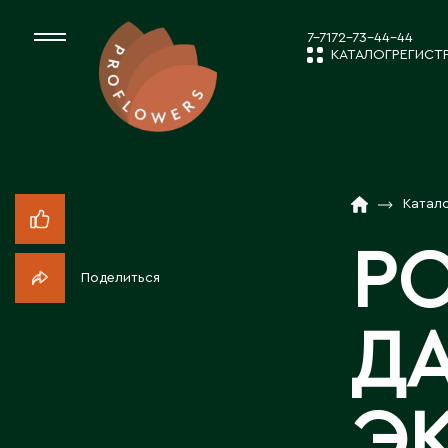
7-7172-73-44-44
КАТАЛОГ
РЕГИСТ
КАТАЛОГ
СРЕЗАННЫЕ ЦВЕ
Катал
НОВОСТИ И
КОМНАТНЫЕ РАС
РО
Поделиться
ПОСАДОЧНЫЙ МА
О КОМПАН
Д
ТОВАРЫ ДЕКОРА
РАБОТА С 
Э
ПОСАДОЧНЫЙ МАТ