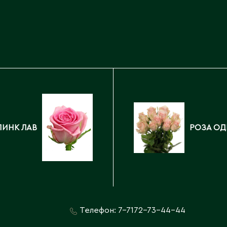
Каскелен
Кентау
Д
Кокшетау
Державинск
Кордай
Костанай
Костанайская область
Е
Кулан
Курчатов
Ерментау
Кызылорда
Есик
Кызылординская область
ПИНК ЛАВ
РОЗА ОД
Телефон:
7-7172-73-44-44