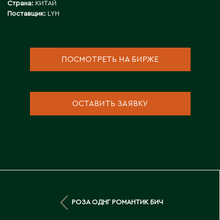
Страна:
КИТАЙ
Д
Поставщик:
LYH
Державинск
ПОСМОТРЕТЬ НА БИРЖЕ
Е
Ерментау
Есик
ОСТАВИТЬ ЗАЯВКУ
Ж
Жамбыльская область
Жанаозен
Жанатас
Жаркент
РОЗА ОДНГ РОМАНТИК БИЧ
Жезказган
Жетысай