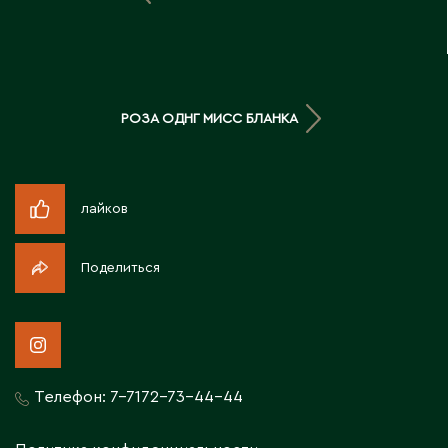
Д
Державинск
РОЗА ОДНГ МИСС БЛАНКА
Е
Ерментау
Есик
лайков
Ж
Поделиться
Жамбыльская область
Жанаозен
Жанатас
Жаркент
Телефон:
7-7172-73-44-44
Жезказган
Жетысай