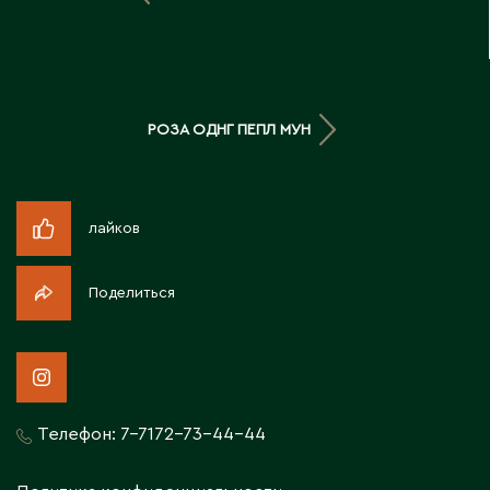
Д
Державинск
РОЗА ОДНГ ПЕПЛ МУН
Е
Ерментау
Есик
лайков
Ж
Поделиться
Жамбыльская область
Жанаозен
Жанатас
Жаркент
Телефон:
7-7172-73-44-44
Жезказган
Жетысай