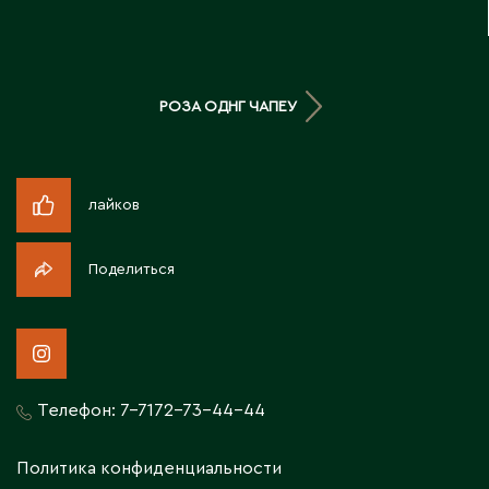
Д
Державинск
РОЗА ОДНГ ЧАПЕУ
Е
Ерментау
лайков
Есик
Поделиться
Ж
Жамбыльская область
Жанаозен
Жанатас
Телефон:
7-7172-73-44-44
Жаркент
Жезказган
Политика конфиденциальности
Жетысай