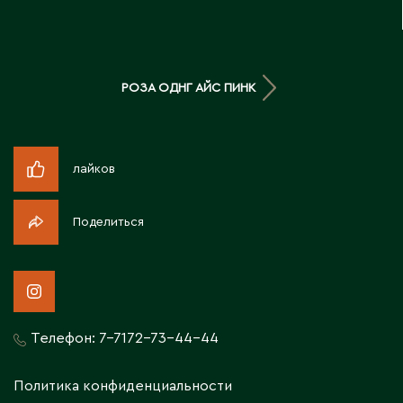
Д
Державинск
РОЗА ОДНГ АЙС ПИНК
Е
Ерментау
лайков
Есик
Поделиться
Ж
Жамбыльская область
Жанаозен
Жанатас
Телефон:
7-7172-73-44-44
Жаркент
Жезказган
Политика конфиденциальности
Жетысай