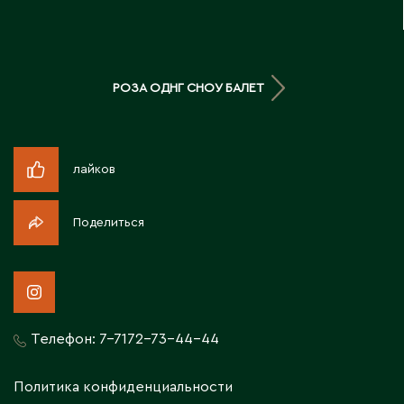
Д
Державинск
РОЗА ОДНГ СНОУ БАЛЕТ
Е
Ерментау
лайков
Есик
Поделиться
Ж
Жамбыльская область
Жанаозен
Жанатас
Телефон:
7-7172-73-44-44
Жаркент
Жезказган
Политика конфиденциальности
Жетысай