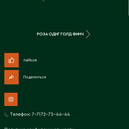
Д
Державинск
РОЗА ОДНГ ГОЛД ФИНЧ
Е
Ерментау
Есик
лайков
Ж
Поделиться
Жамбыльская область
Жанаозен
Жанатас
Жаркент
Телефон:
7-7172-73-44-44
Жезказган
Жетысай