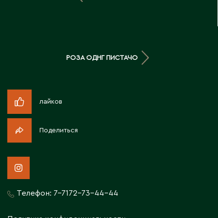
Д
Державинск
РОЗА ОДНГ ПИСТАЧО
Е
Ерментау
Есик
лайков
Ж
Поделиться
Жамбыльская область
Жанаозен
Жанатас
Жаркент
Телефон:
7-7172-73-44-44
Жезказган
Жетысай