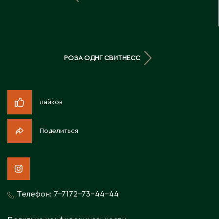
Д
Державинск
РОЗА ОДНГ СВИТНЕСС
Е
Ерментау
Есик
лайков
Ж
Поделиться
Жамбыльская область
Жанаозен
Жанатас
Жаркент
Телефон:
7-7172-73-44-44
Жезказган
Жетысай