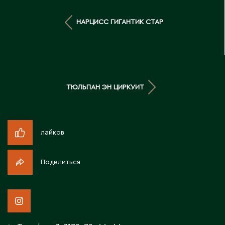
Д
НАРЦИСС ГИГАНТИК СТАР
Державинск
Е
Ерментау
ТЮЛЬПАН ЭН ЦИРКУИТ
Есик
Ж
лайков
Жамбыльская область
Поделиться
Жанаозен
Жанатас
Жаркент
Жезказган
Жетысай