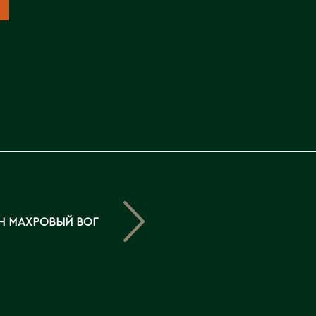
Северо-Казахстанская
область
Э
Семипалатинск
Серебрянск
Экибастуз
Степногорск
Эмба
Т
Ю
Талгар
Южно-Казахстанская
Талдыкорган
область
Тараз
Текели
Н МАХРОВЫЙ ВОГ
Темиртау
Туркестан