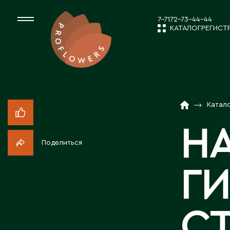
7-7172-73-44-44
КАТАЛОГ
РЕГИСТ
КАТАЛОГ
СРЕЗАННЫЕ ЦВЕ
Катал
НОВОСТИ И
КОМНАТНЫЕ РАС
Н
Поделиться
ПОСАДОЧНЫЙ МА
О КОМПАН
Г
ТОВАРЫ ДЕКОРА
РАБОТА С 
С
ПОСАДОЧНЫЙ МАТ