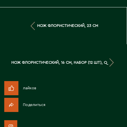
Д
Державинск
НОЖ ФЛОРИСТИЧЕСКИЙ, 23 СМ
Е
Ерментау
Есик
НОЖ ФЛОРИСТИЧЕСКИЙ, 16 СМ, НАБОР (12 ШТ), Q
Ж
Жамбыльская область
лайков
Жанаозен
Жанатас
Поделиться
Жаркент
Жезказган
Жетысай