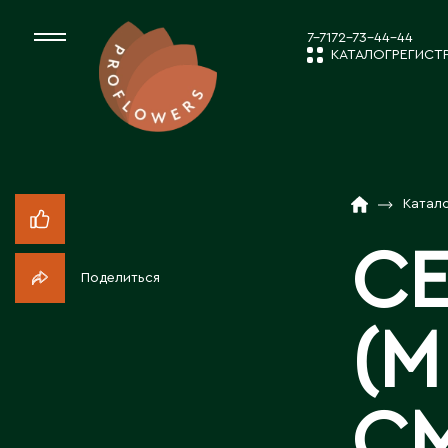
7-7172-73-44-44
КАТАЛОГ
РЕГИСТ
КАТАЛОГ
СРЕЗАННЫЕ ЦВЕ
Катал
НОВОСТИ И
КОМНАТНЫЕ РАС
С
Поделиться
ПОСАДОЧНЫЙ МА
О КОМПАН
(М
ТОВАРЫ ДЕКОРА
РАБОТА С 
С
ПОСАДОЧНЫЙ МАТ