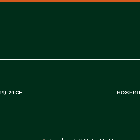
Каскелен
Кентау
Д
Кокшетау
Державинск
Кордай
Костанай
Костанайская область
Е
Кулан
Курчатов
Ерментау
Кызылорда
Есик
Кызылординская область
Л), 20 СМ
НОЖНИЦЫ