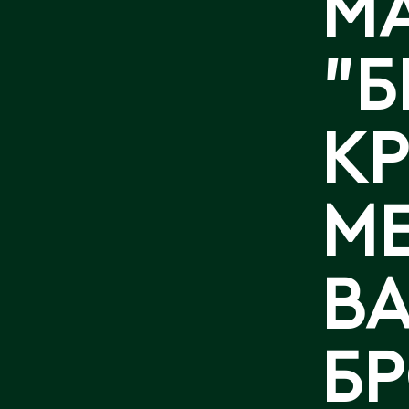
M
КОНТАКТЫ
"
К
М
ВА
Б