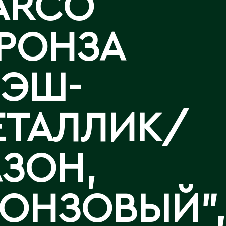
ARCO
Аральск
Аркалык
Западно-Казахстанская
Калла
БРОНЗА
Астана
область
Лизиантусы
Атбасар
Зыряновск
Атырау
РЭШ-
Аягоз
И
Иртышск
Б
ЕТАЛЛИК/
Байконур
К
Балхаш
ЗОН,
Кандыагаш
Капчагай
В
Караганда
РОНЗОВЫЙ",
Восточно-Казахстанская
Карагандинская область
область
Каражал