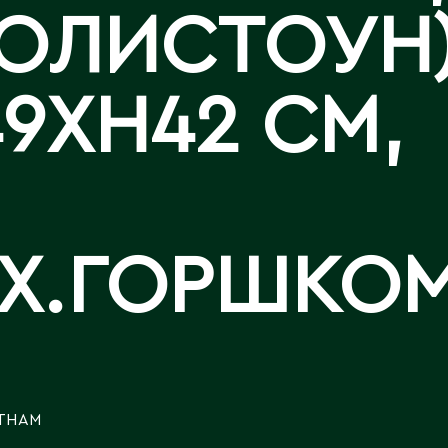
Каскелен
ОЛИСТОУН)
Кентау
Д
Кокшетау
Державинск
Кордай
9XH42 СМ,
Костанай
Костанайская область
Е
Кулан
Курчатов
Ерментау
Кызылорда
Есик
Кызылординская область
ЕХ.ГОРШКО
ТНАМ