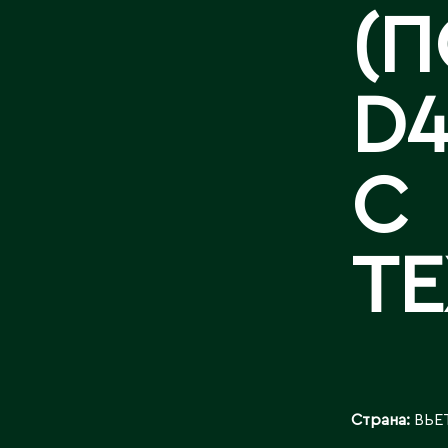
(П
D4
С
Т
Страна:
ВЬЕ