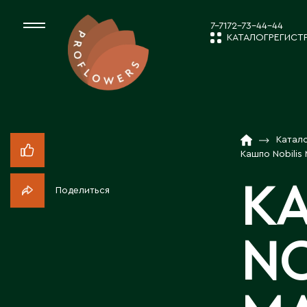
7-7172-73-44-44
КАТАЛОГ
РЕГИСТ
КАТАЛОГ
СРЕЗАННЫЕ ЦВЕ
Катал
НОВОСТИ И
КОМНАТНЫЕ РАС
Кашпо Nobilis
К
Поделиться
ПОСАДОЧНЫЙ МА
О КОМПАН
NO
ТОВАРЫ ДЕКОРА
РАБОТА С 
ПОСАДОЧНЫЙ МАТ