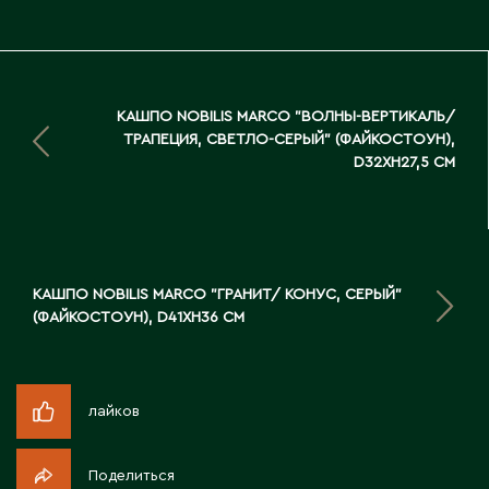
Д
Державинск
КАШПО NOBILIS MARCO "ВОЛНЫ-ВЕРТИКАЛЬ/
Е
ТРАПЕЦИЯ, СВЕТЛО-СЕРЫЙ" (ФАЙКОСТОУН),
D32XH27,5 СМ
Ерментау
Есик
Ж
КАШПО NOBILIS MARCO "ГРАНИТ/ КОНУС, СЕРЫЙ"
(ФАЙКОСТОУН), D41XH36 СМ
Жамбыльская область
Жанаозен
Жанатас
лайков
Жаркент
Жезказган
Поделиться
Жетысай