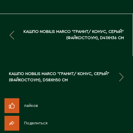
Д
Державинск
КАШПО NOBILIS MARCO "ГРАНИТ/ КОНУС, СЕРЫЙ"
Е
(ФАЙКОСТОУН), D41XH36 СМ
Ерментау
Есик
КАШПО NOBILIS MARCO "ГРАНИТ/ КОНУС, СЕРЫЙ"
Ж
(ФАЙКОСТОУН), D58XH50 СМ
Жамбыльская область
Жанаозен
лайков
Жанатас
Жаркент
Жезказган
Поделиться
Жетысай