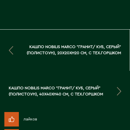
Д
Державинск
Е
КАШПО NOBILIS MARCO "ГРАНИТ/ КУБ, СЕРЫЙ"
Ерментау
(ПОЛИСТОУН), 20X20XH20 СМ, С ТЕХ.ГОРШКОМ
Есик
Ж
КАШПО NOBILIS MARCO "ГРАНИТ/ КУБ, СЕРЫЙ"
Жамбыльская область
(ПОЛИСТОУН), 40X40XH40 СМ, С ТЕХ.ГОРШКОМ
Жанаозен
Жанатас
Жаркент
лайков
Жезказган
Жетысай