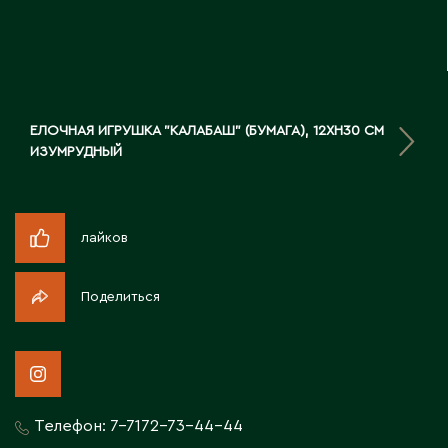
Д
Державинск
Е
ЕЛОЧНАЯ ИГРУШКА "КАЛАБАШ" (БУМАГА), 12XH30 СМ
ИЗУМРУДНЫЙ
Ерментау
Есик
лайков
Ж
Поделиться
Жамбыльская область
Жанаозен
Жанатас
Жаркент
Жезказган
Телефон:
7-7172-73-44-44
Жетысай