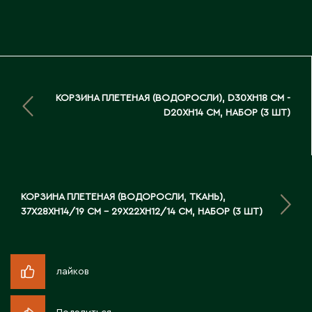
Д
Державинск
Е
КОРЗИНА ПЛЕТЕНАЯ (ВОДОРОСЛИ), D30XH18 СМ -
D20XH14 СМ, НАБОР (3 ШТ)
Ерментау
Есик
Ж
КОРЗИНА ПЛЕТЕНАЯ (ВОДОРОСЛИ, ТКАНЬ),
37X28XH14/19 СМ - 29X22XH12/14 СМ, НАБОР (3 ШТ)
Жамбыльская область
Жанаозен
Жанатас
Жаркент
лайков
Жезказган
Жетысай