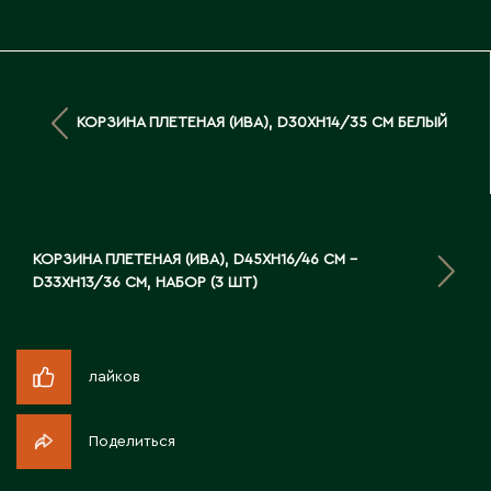
Д
Державинск
КОРЗИНА ПЛЕТЕНАЯ (ИВА), D30XH14/35 СМ БЕЛЫЙ
Е
Ерментау
Есик
КОРЗИНА ПЛЕТЕНАЯ (ИВА), D45XH16/46 СМ -
D33XH13/36 СМ, НАБОР (3 ШТ)
Ж
Жамбыльская область
Жанаозен
лайков
Жанатас
Жаркент
Поделиться
Жезказган
Жетысай