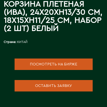
Инструменты для флористов
КОРЗИНА ПЛЕТЕНАЯ
Пионы
Аральск
Искусственные растения
(ИВА), 24X20XH13/30 СМ,
Аркалык
Прочее
Кашпо для цветов
Астана
Роза
18X15XH11/25 СМ, НАБОР
Атбасар
Новогодний декор
Тюльпаны / Гиацинты / Нарциссы / Мускари
(2 ШТ) БЕЛЫЙ
Атырау
Плетеные корзины
Фаленопсисы / Цимбидиумы / Ванда
Аягоз
Подсвечники
Фрезия / Ирисы
Страна:
КИТАЙ
Расходные материалы для флористики
Хризантема
Б
Удобрения и грунты
Упаковка для цветов
Байконур
ПОСМОТРЕТЬ НА БИРЖЕ
Балхаш
Флористический декор
В
ОСТАВИТЬ ЗАЯВКУ
Восточно-Казахстанская область