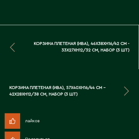
Д
Державинск
Е
КОРЗИНА ПЛЕТЕНАЯ (ИВА), 46X38XH16/42 СМ -
33X27XH12/32 СМ, НАБОР (3 ШТ)
Ерментау
Есик
Ж
КОРЗИНА ПЛЕТЕНАЯ (ИВА), 57X40XH16/44 СМ -
42X28XH12/38 СМ, НАБОР (3 ШТ)
Жамбыльская область
Жанаозен
Жанатас
Жаркент
лайков
Жезказган
Жетысай