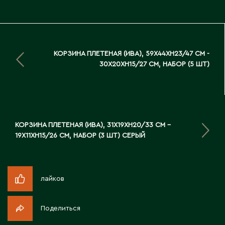
Д
Державинск
КОРЗИНА ПЛЕТЕНАЯ (ИВА), 59X44XH23/47 СМ -
Е
30X20XH15/27 СМ, НАБОР (5 ШТ)
Ерментау
Есик
КОРЗИНА ПЛЕТЕНАЯ (ИВА), 31X19XH20/33 СМ -
Ж
19X11XH15/26 СМ, НАБОР (3 ШТ) СЕРЫЙ
Жамбыльская область
Жанаозен
лайков
Жанатас
Жаркент
Жезказган
Поделиться
Жетысай