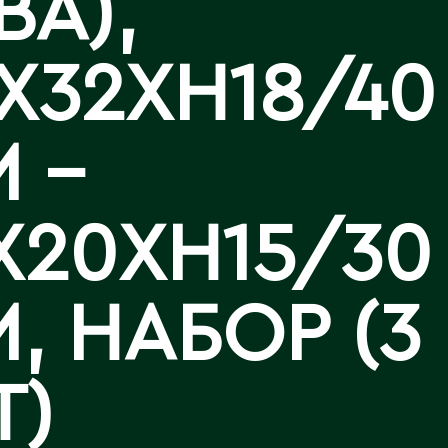
ВА),
Аральск
Аркалык
Западно-Казахстанская
Калла
X32XH18/40
Астана
область
Лизиантусы
Атбасар
Зыряновск
Атырау
 -
Аягоз
И
Иртышск
Б
X20XH15/30
Байконур
К
Балхаш
, НАБОР (3
Кандыагаш
Капчагай
В
Караганда
Т)
Восточно-Казахстанская
Карагандинская область
область
Каражал