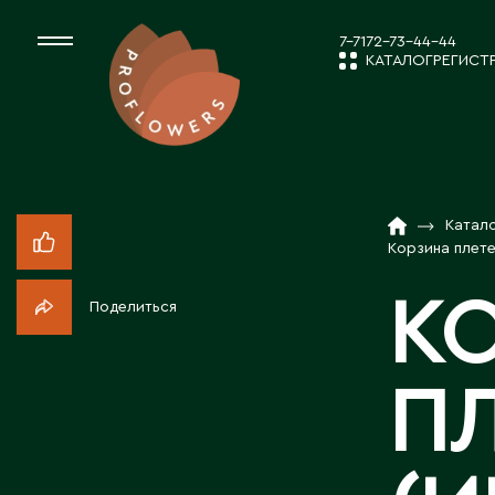
7-7172-73-44-44
КАТАЛОГ
РЕГИСТ
КАТАЛОГ
СРЕЗАННЫЕ ЦВЕ
Катал
НОВОСТИ И
КОМНАТНЫЕ РАС
Корзина плете
К
Поделиться
ПОСАДОЧНЫЙ МА
О КОМПАН
П
ТОВАРЫ ДЕКОРА
РАБОТА С 
ПОСАДОЧНЫЙ МАТ