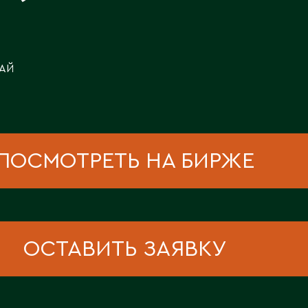
Каскелен
Кентау
Д
Кокшетау
Державинск
Кордай
АЙ
Костанай
Костанайская область
Е
Кулан
Курчатов
Ерментау
Кызылорда
Есик
ПОСМОТРЕТЬ НА БИРЖЕ
Кызылординская область
ОСТАВИТЬ ЗАЯВКУ