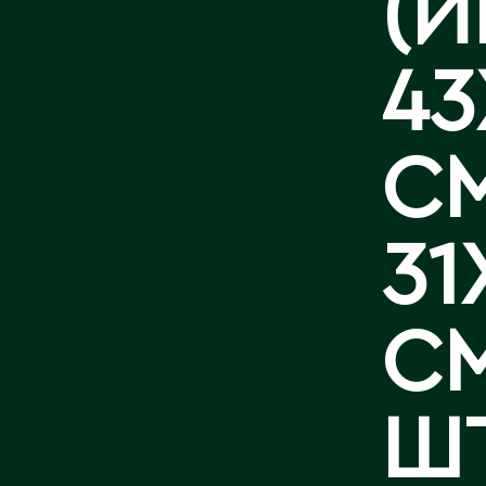
(И
КОНТАКТЫ
43
СМ
31
СМ
Ш