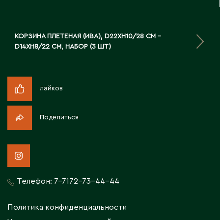
Житикара
КОРЗИНА ПЛЕТЕНАЯ (ИВА), D22XH10/28 СМ -
З
D14XH8/22 СМ, НАБОР (3 ШТ)
Западно-Казахстанская область
Зыряновск
лайков
И
Поделиться
Иртышск
К
Телефон:
7-7172-73-44-44
Кандыагаш
Капчагай
Политика конфиденциальности
Караганда