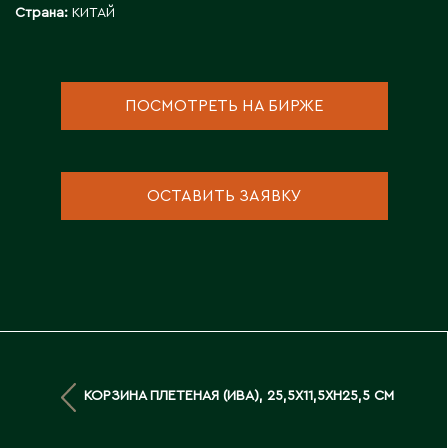
Страна:
КИТАЙ
Д
Державинск
ПОСМОТРЕТЬ НА БИРЖЕ
Е
Ерментау
ОСТАВИТЬ ЗАЯВКУ
Есик
Ж
Жамбыльская область
Жанаозен
Жанатас
Жаркент
КОРЗИНА ПЛЕТЕНАЯ (ИВА), 25,5X11,5XH25,5 СМ
Жезказган
Жетысай