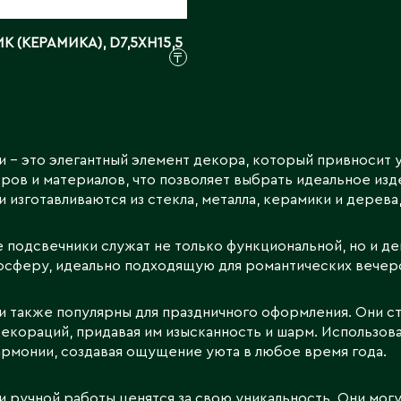
Каскелен
Кентау
Д
 (КЕРАМИКА), D7,5ХН15,5
Кокшетау
₸
Державинск
Кордай
Костанай
Костанайская область
Е
Кулан
 – это элегантный элемент декора, который привносит у
Курчатов
Ерментау
ров и материалов, что позволяет выбрать идеальное изде
Кызылорда
Есик
 изготавливаются из стекла, металла, керамики и дерева
Кызылординская область
 подсвечники служат не только функциональной, но и де
сферу, идеально подходящую для романтических вечеро
 также популярны для праздничного оформления. Они ст
екораций, придавая им изысканность и шарм. Использова
гармонии, создавая ощущение уюта в любое время года.
 ручной работы ценятся за свою уникальность. Они мог