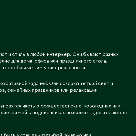
Северо-Казахстанская
область
Э
Семипалатинск
Серебрянск
Экибастуз
Степногорск
Эмба
Т
ют и стиль в любой интерьер. Они бывают разных
Ю
лие для дома, офиса или праздничного стола.
Талгар
, что добавляет им универсальности.
Южно-Казахстанская
Талдыкорган
область
коративной задачей. Они создают мягкий свет и
Тараз
в, семейных праздников или релаксации.
Текели
Темиртау
ановятся частью рождественских, новогодних или
Туркестан
ние свечей в подсвечниках позволяет сделать акцент
ут быть украшены резьбой, эмалью или