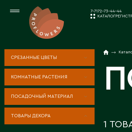
7-7172-73-44-44
КАТАЛОГ
РЕГИСТ
КАТАЛОГ
СРЕЗАННЫЕ ЦВЕ
Катал
СРЕЗАННЫЕ ЦВЕТЫ
НОВОСТИ И
П
КОМНАТНЫЕ РАС
КОМНАТНЫЕ РАСТЕНИЯ
ПОСАДОЧНЫЙ МА
О КОМПАН
ПОСАДОЧНЫЙ МАТЕРИАЛ
ТОВАРЫ ДЕКОРА
ТОВАРЫ ДЕКОРА
РАБОТА С 
1 ТОВ
ПОСАДОЧНЫЙ МАТ