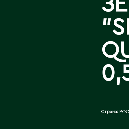
З
КОНТАКТЫ
"S
QU
0,
Страна:
РОС