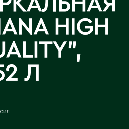
ЕРКАЛЬНАЯ
Аральск
Аркалык
Западно-Казахстанская
Калла
IANA HIGH
Астана
область
Лизиантусы
Атбасар
Зыряновск
Атырау
ALITY",
Аягоз
И
Иртышск
Б
52 Л
Байконур
К
Балхаш
Кандыагаш
Капчагай
В
Караганда
СИЯ
Восточно-Казахстанская
Карагандинская область
область
Каражал