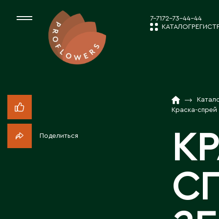
7-7172-73-44-44
КАТАЛОГ
РЕГИСТ
КАТАЛОГ
СРЕЗАННЫЕ ЦВЕ
Катал
НОВОСТИ И
КОМНАТНЫЕ РАС
Краска-спрей з
КР
Поделиться
ПОСАДОЧНЫЙ МА
О КОМПАН
С
ТОВАРЫ ДЕКОРА
РАБОТА С 
ПОСАДОЧНЫЙ МАТ