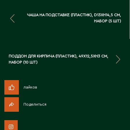
Д
ЧАША НА ПОДСТАВКЕ (ПЛАСТИК), D13XH14,5 СМ,
Державинск
НАБОР (5 ШТ)
Е
Ерментау
ПОДДОН ДЛЯ КИРПИЧА (ПЛАСТИК), 49X12,5XH3 СМ,
Есик
НАБОР (10 ШТ)
Ж
лайков
Жамбыльская область
Жанаозен
Поделиться
Жанатас
Жаркент
Жезказган
Жетысай