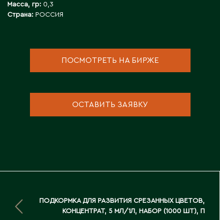
Масса, гр:
0,3
Д
Страна:
РОССИЯ
Державинск
ПОСМОТРЕТЬ НА БИРЖЕ
Е
Ерментау
Есик
ОСТАВИТЬ ЗАЯВКУ
Ж
Жамбыльская область
Жанаозен
Жанатас
Жаркент
ПОДКОРМКА ДЛЯ РАЗВИТИЯ СРЕЗАННЫХ ЦВЕТОВ,
Жезказган
КОНЦЕНТРАТ, 5 МЛ/1Л, НАБОР (1000 ШТ), П
Жетысай