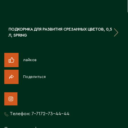
Житикара
З
ПОДКОРМКА ДЛЯ РАЗВИТИЯ СРЕЗАННЫХ ЦВЕТОВ, 0,5
Л, SPRING
Западно-Казахстанская область
Зыряновск
лайков
И
Иртышск
Поделиться
К
Кандыагаш
Телефон:
7-7172-73-44-44
Капчагай
Караганда