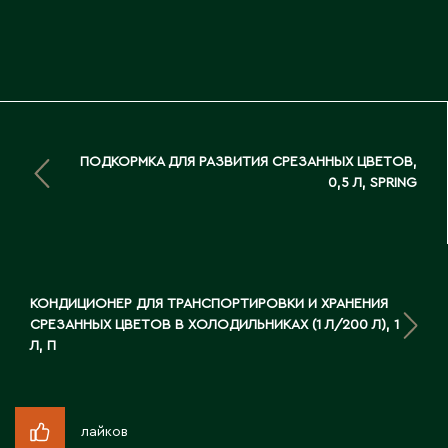
Д
Державинск
Е
ПОДКОРМКА ДЛЯ РАЗВИТИЯ СРЕЗАННЫХ ЦВЕТОВ,
Ерментау
0,5 Л, SPRING
Есик
Ж
КОНДИЦИОНЕР ДЛЯ ТРАНСПОРТИРОВКИ И ХРАНЕНИЯ
Жамбыльская область
СРЕЗАННЫХ ЦВЕТОВ В ХОЛОДИЛЬНИКАХ (1 Л/200 Л), 1
Жанаозен
Л, П
Жанатас
Жаркент
Жезказган
лайков
Жетысай