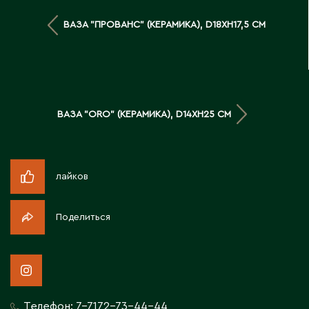
Д
ВАЗА "ПРОВАНС" (КЕРАМИКА), D18XH17,5 СМ
Державинск
Е
ВАЗА "ORO" (КЕРАМИКА), D14XH25 СМ
Ерментау
Есик
лайков
Ж
Жамбыльская область
Поделиться
Жанаозен
Жанатас
Жаркент
Жезказган
Жетысай
Телефон:
7-7172-73-44-44