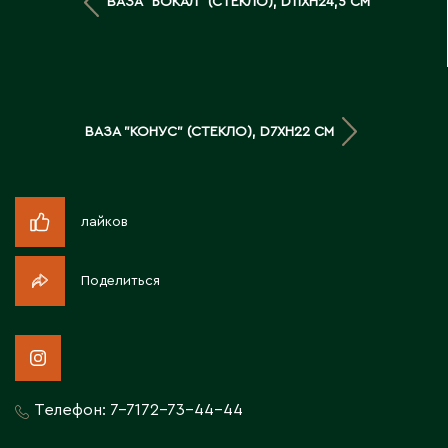
ВАЗА "БОКАЛ" (СТЕКЛО), D11XH24,5 СМ
Д
Державинск
Е
ВАЗА "КОНУС" (СТЕКЛО), D7XH22 СМ
Ерментау
Есик
лайков
Ж
Поделиться
Жамбыльская область
Жанаозен
Жанатас
Жаркент
Телефон:
7-7172-73-44-44
Жезказган
Жетысай