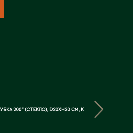
Северо-Казахстанская
область
Э
Семипалатинск
Серебрянск
Экибастуз
Степногорск
Эмба
Т
Ю
Талгар
Южно-Казахстанская
Талдыкорган
область
Тараз
Текели
Темиртау
Туркестан
УБКА 200" (СТЕКЛО), D20XH20 СМ, К