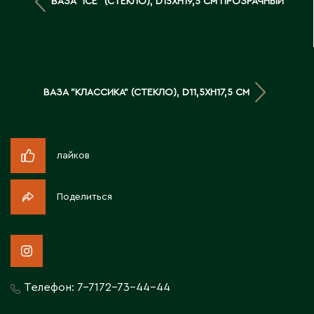
ВАЗА "ICE" (СТЕКЛО), D15XH19,5 СМ ПРОЗРАЧНЫЙ
Д
Державинск
Е
ВАЗА "КЛАССИКА" (СТЕКЛО), D11,5XH17,5 СМ
Ерментау
Есик
лайков
Ж
Поделиться
Жамбыльская область
Жанаозен
Жанатас
Жаркент
Телефон:
7-7172-73-44-44
Жезказган
Жетысай