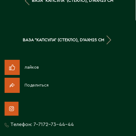
ВАЗА "КАПСУЛА" (СТЕКЛО), D14XH25 СМ
Д
Державинск
Е
ВАЗА "КАПСУЛА" (СТЕКЛО), D14XH25 СМ
Ерментау
Есик
лайков
Ж
Поделиться
Жамбыльская область
Жанаозен
Жанатас
Жаркент
Телефон:
7-7172-73-44-44
Жезказган
Жетысай