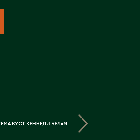
Северо-Казахстанская
область
Э
Семипалатинск
Серебрянск
Экибастуз
Степногорск
Эмба
Т
Ю
Талгар
Южно-Казахстанская
Талдыкорган
область
Тараз
Текели
Темиртау
Туркестан
ЕМА КУСТ КЕННЕДИ БЕЛАЯ