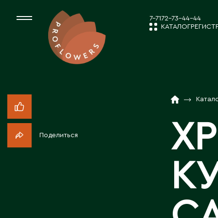
7-7172-73-44-44
КАТАЛОГ
РЕГИСТ
КАТАЛОГ
СРЕЗАННЫЕ ЦВЕ
Катал
НОВОСТИ И
КОМНАТНЫЕ РАС
Х
Поделиться
ПОСАДОЧНЫЙ МА
О КОМПАН
К
ТОВАРЫ ДЕКОРА
РАБОТА С 
С
ПОСАДОЧНЫЙ МАТ