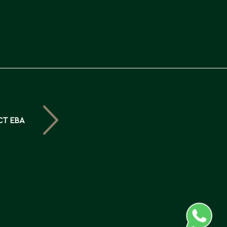
Северо-Казахстанская
область
Э
Семипалатинск
Серебрянск
Экибастуз
Степногорск
Эмба
Т
Ю
Талгар
Южно-Казахстанская
СТ ЕВА
Талдыкорган
область
Тараз
Текели
Темиртау
Туркестан