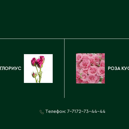
Каскелен
Кентау
Д
Кокшетау
Державинск
Кордай
Костанай
Костанайская область
Е
Кулан
Курчатов
Ерментау
Кызылорда
Есик
 ГЛОРИУС
РОЗА КУ
Кызылординская область
Телефон:
7-7172-73-44-44