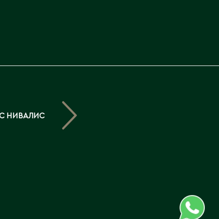
Северо-Казахстанская
область
Э
Семипалатинск
Серебрянск
Экибастуз
Степногорск
Эмба
Т
Ю
Талгар
Южно-Казахстанская
С НИВАЛИС
Талдыкорган
область
Тараз
Текели
Темиртау
Туркестан