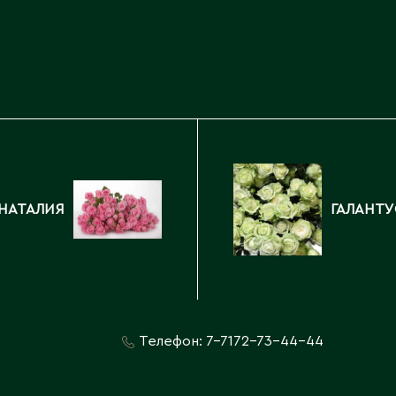
Каскелен
Кентау
Д
Кокшетау
Державинск
Кордай
Костанай
Костанайская область
Е
Кулан
Курчатов
Ерментау
Кызылорда
Есик
 НАТАЛИЯ
ГАЛАНТУ
Кызылординская область
Телефон:
7-7172-73-44-44