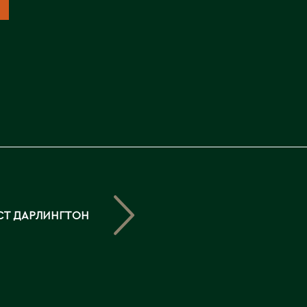
Северо-Казахстанская
область
Э
Семипалатинск
Серебрянск
Экибастуз
Степногорск
Эмба
Т
Ю
Талгар
Южно-Казахстанская
Талдыкорган
область
Тараз
Текели
СТ ДАРЛИНГТОН
Темиртау
Туркестан