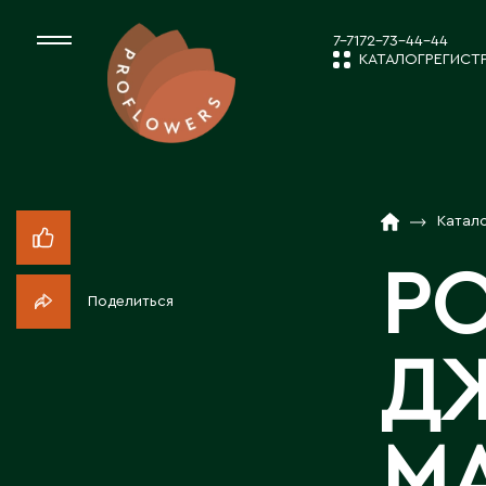
7-7172-73-44-44
КАТАЛОГ
РЕГИСТ
КАТАЛОГ
СРЕЗАННЫЕ ЦВЕ
Катал
НОВОСТИ И
КОМНАТНЫЕ РАС
РО
Поделиться
ПОСАДОЧНЫЙ МА
О КОМПАН
Д
ТОВАРЫ ДЕКОРА
РАБОТА С 
М
ПОСАДОЧНЫЙ МАТ