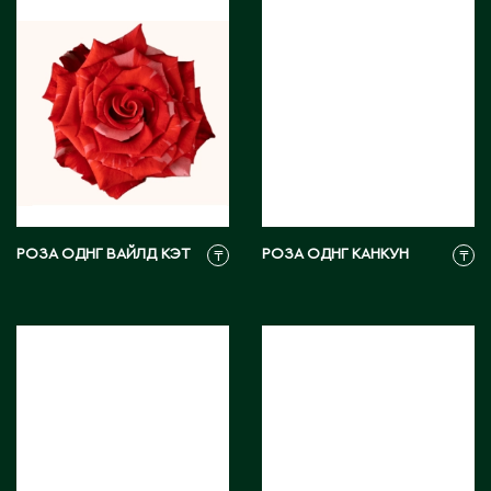
Карагандинская область
Каражал
Каскелен
Кентау
Кокшетау
Кордай
Костанай
Костанайская область
Кулан
РОЗА ОДНГ ВАЙЛД КЭТ
РОЗА ОДНГ КАНКУН
₸
₸
Курчатов
Кызылорда
Кызылординская область
Л
Ленгер
Лисаковск