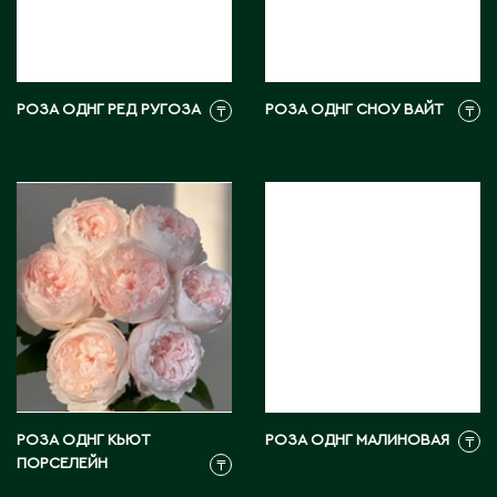
Э
Экибастуз
Эмба
РОЗА ОДНГ РЕД РУГОЗА
РОЗА ОДНГ СНОУ ВАЙТ
₸
₸
Ю
Южно-Казахстанская область
РОЗА ОДНГ КЬЮТ
РОЗА ОДНГ МАЛИНОВАЯ
₸
ПОРСЕЛЕЙН
₸