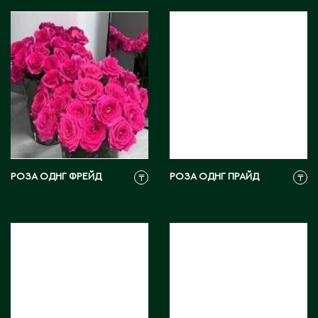
Ч
Чапаев
Ш
Шардара
Шахтинск
Шемонаиха
Шу
РОЗА ОДНГ ФРЕЙД
РОЗА ОДНГ ПРАЙД
₸
₸
Шульбинск
Шымкент
Щ
Щучинск