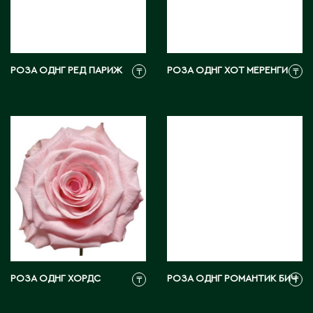
Тараз
Текели
Темиртау
Туркестан
РОЗА ОДНГ РЕД ПАРИЖ
РОЗА ОДНГ ХОТ МЕРЕНГИ
₸
₸
У
Уральск
Усть-Каменогорск
Ушарал
Уштобе
Х
Хромтау
РОЗА ОДНГ ХОРДС
РОЗА ОДНГ РОМАНТИК БИЧ
₸
₸