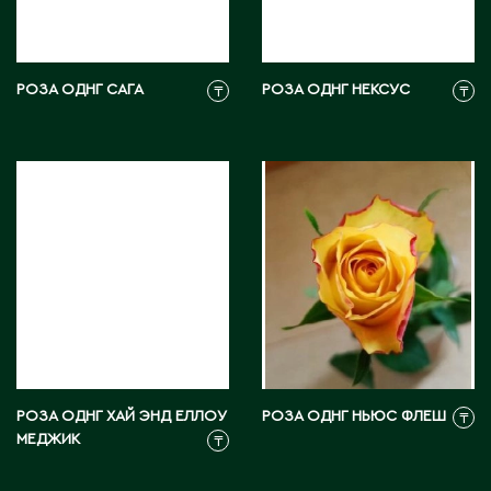
М
РОЗА ОДНГ САГА
РОЗА ОДНГ НЕКСУС
₸
₸
Макинск
Мангистауская область
П
Павлодар
Павлодарская область
Петропавловск
Р
РОЗА ОДНГ ХАЙ ЭНД ЕЛЛОУ
РОЗА ОДНГ НЬЮС ФЛЕШ
₸
МЕДЖИК
₸
Риддер
Рудный