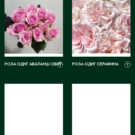
Д
Державинск
Е
Ерментау
Есик
РОЗА ОДНГ АВАЛАНШ СВИТ
РОЗА ОДНГ СЕРАФИНА
₸
₸
Ж
Жамбыльская область
Жанаозен
Жанатас
Жаркент
Жезказган
Жетысай