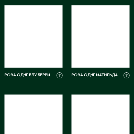
С
Сарань
Сарыагаш
Сарыколь
Сатпаев
Северо-Казахстанская область
Семипалатинск
РОЗА ОДНГ БЛУ БЕРРИ
РОЗА ОДНГ МАТИЛЬДА
₸
₸
Серебрянск
Степногорск
Т
Талгар
Талдыкорган