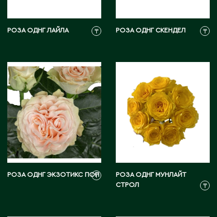
Житикара
РОЗА ОДНГ ЛАЙЛА
РОЗА ОДНГ СКЕНДЕЛ
₸
₸
З
Западно-Казахстанская область
Зыряновск
И
Иртышск
К
РОЗА ОДНГ ЭКЗОТИКС ПОП
РОЗА ОДНГ МУНЛАЙТ
₸
Кандыагаш
СТРОЛ
₸
Капчагай
Караганда