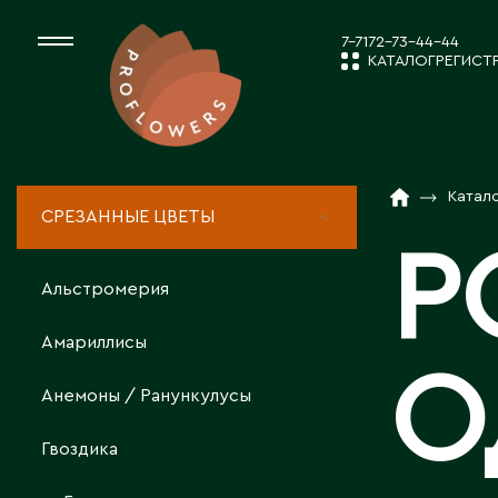
7-7172-73-44-44
КАТАЛОГ
РЕГИСТ
КАТАЛОГ
СРЕЗАННЫЕ ЦВЕ
Катал
СРЕЗАННЫЕ ЦВЕТЫ
НОВОСТИ И
Р
КОМНАТНЫЕ РАС
Альстромерия
ПОСАДОЧНЫЙ МА
О КОМПАН
Амариллисы
О
Анемоны / Ранункулусы
ТОВАРЫ ДЕКОРА
РАБОТА С 
Гвоздика
ПОСАДОЧНЫЙ МАТ