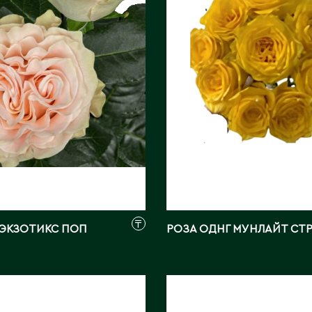
ик:
Attar Roses
Поставщик:
Angel
ray
Фото:
Array
₸
 ЭКЗОТИКС ПОП
РОЗА ОДНГ МУНЛАЙТ СТ
ДНГ
РОЗА ОДНГ САГА