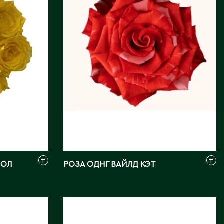
Поставщик:
Qualisa for
Roses
Фото:
Array
₸
₸
РОЛ
РОЗА ОДНГ ВАЙЛД КЭТ
РОЗА ОДНГ НЕКСУС