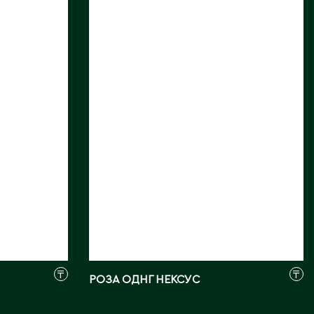
Длина, см:
40
Страна:
ЭКВАДОР
Поставщик:
Hoja Verde
Фото:
Array
₸
₸
РОЗА ОДНГ НЕКСУС