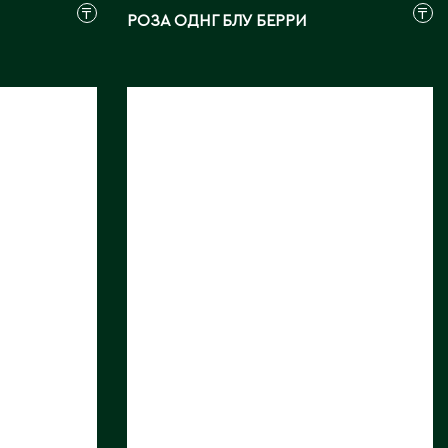
₸
₸
РОЗА ОДНГ БЛУ БЕРРИ
РОЗА ОДНГ ХОТ
МЕРЕНГИ
Длина, см:
40
Страна:
ЭКВАДОР
Поставщик:
Hoja Verde
Фото:
Array