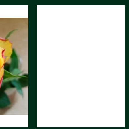
РОЗА ОДНГ БЛУ
БЕРРИ
Длина, см:
40
Страна:
ЭКВАДОР
Поставщик:
Hoja Verde
Фото:
Array