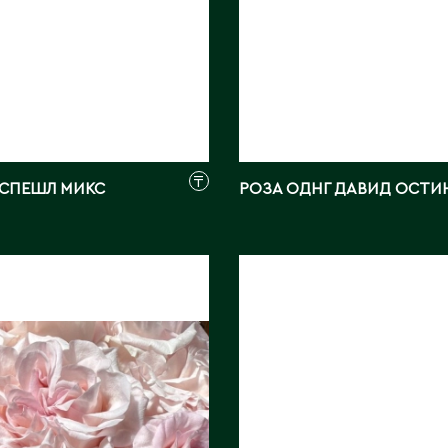
Каскелен
Кентау
Д
Кокшетау
Державинск
Кордай
Костанай
Костанайская область
Е
Кулан
₸
 СПЕШЛ МИКС
РОЗА ОДНГ ДАВИД ОСТИ
Курчатов
Ерментау
Кызылорда
Есик
Кызылординская область
ДНГ
РОЗА ОДНГ ЛАЙЛА
ИНА
Длина, см:
50, 70, 80
м:
65-70
Страна:
КИТАЙ
КИТАЙ
Поставщик:
Angel
ик:
Wave
Фото:
Array
ray