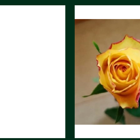
ДНГ ХАЙ
РОЗА ОДНГ НЬЮС
ЛОУ
ФЛЕШ
К
Длина, см:
40
м:
40
Страна:
ЭКВАДОР
ЭКВАДОР
Поставщик:
Hoja Verde
ик:
Hoja Verde
Фото:
Array
ray