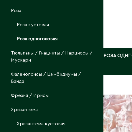
Роза
Роза кустовая
Роза одноголовая
Тюльпаны / Гиацинты / Нарциссы /
РОЗА ОДНГ
Мускари
Фаленопсисы / Цимбидиумы /
Ванда
РОЗА О
СЕРАФ
Фрезия / Ирисы
Длина, с
Хризантема
Страна:
Поставщ
Хризантема кустовая
Фото:
Ar