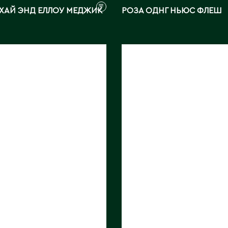
₸
 ХАЙ ЭНД ЕЛЛОУ МЕДЖИК
РОЗА ОДНГ НЬЮС ФЛЕШ
ДНГ
РОЗА ОДНГ РЕД
ЬДА
ПАРИЖ
м:
60
Длина, см:
60
ЭКВАДОР
Страна:
ЭКВАДОР
ик:
Qualisa for
Поставщик:
Qualisa for
Roses
ray
Фото:
Array