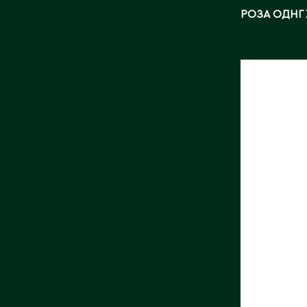
РОЗА ОДНГ
РОЗА О
МАТИЛ
Длина, с
Страна:
Поставщ
Roses
Фото:
Ar