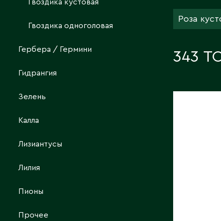
Гвоздика кустовая
Роза куст
КОНТАКТЫ
Гвоздика одноголовая
Гербера / Гермини
343 Т
Гидрангия
Зелень
РОЗА О
Калла
МИКС
Длина, с
Лизиантусы
Страна:
Поставщ
Лилия
S.A.S.
Фото:
Ar
Пионы
Прочее