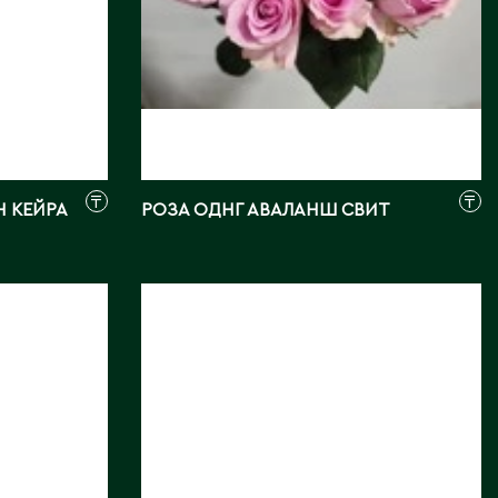
Северо-Казахстанская
область
Э
Семипалатинск
Серебрянск
Экибастуз
Степногорск
Эмба
Т
Ю
₸
₸
Н КЕЙРА
РОЗА ОДНГ АВАЛАНШ СВИТ
Талгар
Южно-Казахстанская
Талдыкорган
область
Тараз
РОЗА ОДНГ
Текели
СКЕНДЕЛ
Темиртау
Длина, см:
40
Туркестан
Страна:
ЭКВАДОР
Поставщик:
Hoja Verde
Фото:
Array