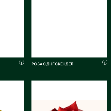
₸
₸
РОЗА ОДНГ СКЕНДЕЛ
РОЗА ОДНГ ВАЙЛД
КЭТ
Длина, см:
60
Страна:
ЭКВАДОР