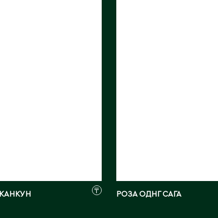
Н
Длина, см:
40
м:
60
Страна:
ЭКВАДОР
ЭКВАДОР
Поставщик:
Hoja Verde
ик:
Qualisa for
Фото:
Array
ray
₸
 КАНКУН
РОЗА ОДНГ САГА