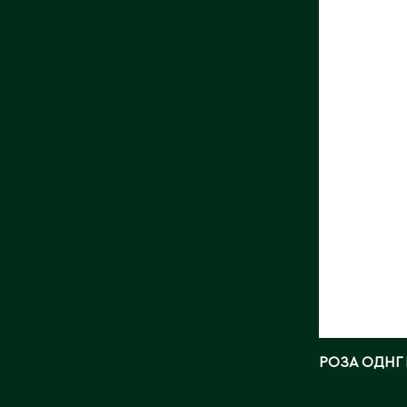
КАНКУ
Длина, с
Страна:
Поставщ
Roses
Фото:
Ar
РОЗА ОДНГ