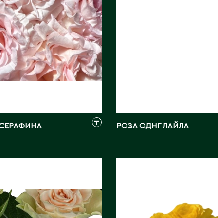
₸
 СЕРАФИНА
РОЗА ОДНГ ЛАЙЛА
ДНГ
РОЗА ОДНГ
КС ПОП
МУНЛАЙТ СТРОЛ
м:
50
Длина, см:
50
ЭКВАДОР
Страна:
КИТАЙ