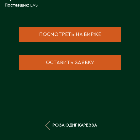
Д
Поставщик:
LAS
Державинск
ПОСМОТРЕТЬ НА БИРЖЕ
Е
Ерментау
Есик
ОСТАВИТЬ ЗАЯВКУ
Ж
Жамбыльская область
Жанаозен
Жанатас
Жаркент
РОЗА ОДНГ КАРЕЗЗА
Жезказган
Жетысай