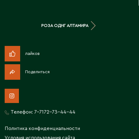
Житикара
РОЗА ОДНГ АЛТАМИРА
З
Западно-Казахстанская область
Зыряновск
лайков
И
Поделиться
Иртышск
К
Телефон:
7-7172-73-44-44
Кандыагаш
Капчагай
Политика конфиденциальности
Караганда
Условия использования сайта