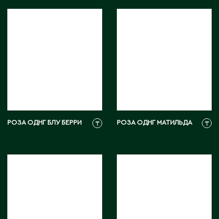
С
Сарань
Сарыагаш
Сарыколь
Сатпаев
Северо-Казахстанская область
Семипалатинск
РОЗА ОДНГ БЛУ БЕРРИ
РОЗА ОДНГ МАТИЛЬДА
₸
₸
Серебрянск
Степногорск
Т
Талгар
Талдыкорган