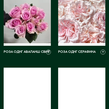
Д
Державинск
Е
Ерментау
Есик
РОЗА ОДНГ АВАЛАНШ СВИТ
РОЗА ОДНГ СЕРАФИНА
₸
₸
Ж
Жамбыльская область
Жанаозен
Жанатас
Жаркент
Жезказган
Жетысай