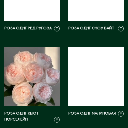
Э
Экибастуз
Эмба
РОЗА ОДНГ РЕД РУГОЗА
РОЗА ОДНГ СНОУ ВАЙТ
₸
₸
Ю
Южно-Казахстанская область
РОЗА ОДНГ КЬЮТ
РОЗА ОДНГ МАЛИНОВАЯ
₸
ПОРСЕЛЕЙН
₸