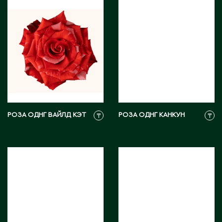
Карагандинская область
Каражал
Каскелен
Кентау
Кокшетау
Кордай
Костанай
Костанайская область
Кулан
РОЗА ОДНГ ВАЙЛД КЭТ
РОЗА ОДНГ КАНКУН
₸
₸
Курчатов
Кызылорда
Кызылординская область
Л
Ленгер
Лисаковск