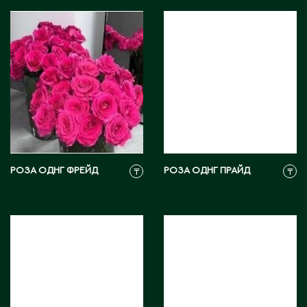
Ч
Чапаев
Ш
Шардара
Шахтинск
Шемонаиха
Шу
РОЗА ОДНГ ФРЕЙД
РОЗА ОДНГ ПРАЙД
₸
₸
Шульбинск
Шымкент
Щ
Щучинск