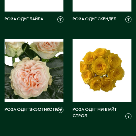
Житикара
РОЗА ОДНГ ЛАЙЛА
РОЗА ОДНГ СКЕНДЕЛ
₸
₸
З
Западно-Казахстанская область
Зыряновск
И
Иртышск
К
РОЗА ОДНГ ЭКЗОТИКС ПОП
РОЗА ОДНГ МУНЛАЙТ
₸
Кандыагаш
СТРОЛ
₸
Капчагай
Караганда