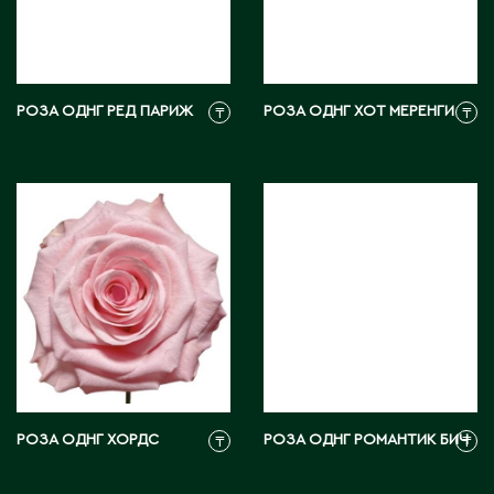
Тараз
Текели
Темиртау
Туркестан
РОЗА ОДНГ РЕД ПАРИЖ
РОЗА ОДНГ ХОТ МЕРЕНГИ
₸
₸
У
Уральск
Усть-Каменогорск
Ушарал
Уштобе
Х
Хромтау
РОЗА ОДНГ ХОРДС
РОЗА ОДНГ РОМАНТИК БИЧ
₸
₸