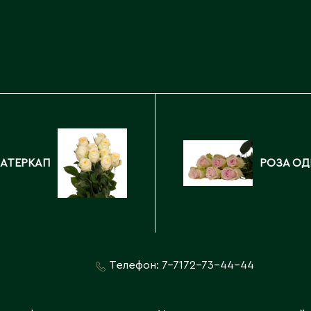
Каскелен
Кентау
Д
Кокшетау
Державинск
Кордай
Костанай
Костанайская область
Е
Кулан
Курчатов
Ерментау
Кызылорда
Есик
БАТЕРКАП
РОЗА ОД
Кызылординская область
Телефон:
7-7172-73-44-44