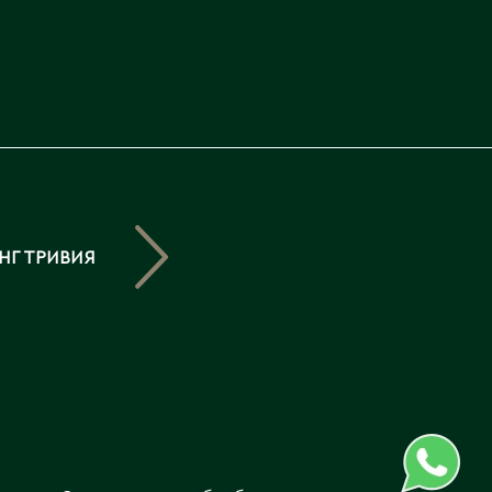
Северо-Казахстанская
область
Э
Семипалатинск
Серебрянск
Экибастуз
Степногорск
Эмба
Т
Ю
Талгар
Южно-Казахстанская
НГ ТРИВИЯ
Талдыкорган
область
Тараз
Текели
Темиртау
Туркестан